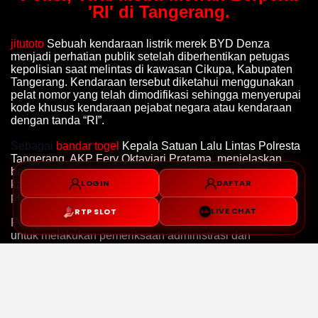
'RI' di Tangerang.
jitutoto
Sebuah kendaraan listrik merek BYD Denza
menjadi perhatian publik setelah diberhentikan petugas
kepolisian saat melintas di kawasan Cikupa, Kabupaten
Tangerang. Kendaraan tersebut diketahui menggunakan
pelat nomor yang telah dimodifikasi sehingga menyerupai
kode khusus kendaraan pejabat negara atau kendaraan
dengan tanda “RI”.
Sebagai
bandar togel
Kepala Satuan Lalu Lintas Polresta
Tangerang, AKP Fery Oktaviari Pratama, menjelaskan
bahwa penindakan dilakukan pada Senin malam di
DAFTAR
LOGIN
kawasan persimpangan Pemda Tigaraksa–Cikupa ketika
petugas tengah melakukan pengaturan lalu lintas rutin.
RTP SLOT
LIVE CHAT
Petugas kemudian menghentikan kendaraan tersebut
untuk melakukan pemeriksaan administrasi dan
kelengkapan surat kendaraan. Berdasarkan hasil
pengecekan, nomor polisi asli kendaraan diketahui
menggunakan format “R-1126”. Namun, pada pelat yang
digunakan pengemudi, angka “1” dimodifikasi sehingga
menyerupai huruf “I” dan terlihat seperti kode “RI 126”.