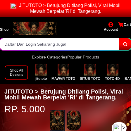
JITUTOTO > Berujung Ditilang Polisi, Viral Mobil
Pasaran Lengkap & Result Akurat.
Mewah Berpelat 'RI' di Tangerang.
Bonus Dan Event Menarik Setiap Hari!
Cart
Shop
Account
Daftar Dan Login Sekarang Juga!
Explore Categories
Popular Products
Shop All
Designs
jitutoto
MAWAR TOTO
SITUS TOTO
TOTO 4D
BA
JITUTOTO > Berujung Ditilang Polisi, Viral
Mobil Mewah Berpelat 'RI' di Tangerang.
RP. 5.000
`2