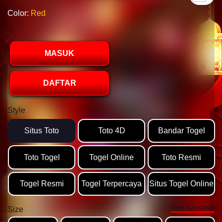
Color:
Red
MASUK
DAFTAR
Style
Situs Toto
Toto 4D
Bandar Togel
Toto Togel
Togel Online
Toto Resmi
Togel Resmi
Togel Terpercaya
Situs Togel Online
View Size Chart
Size