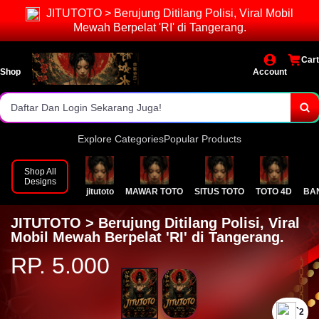
JITUTOTO > Berujung Ditilang Polisi, Viral Mobil
Pasaran Lengkap & Result Akurat.
Mewah Berpelat 'RI' di Tangerang.
Bonus Dan Event Menarik Setiap Hari!
Cart
Shop
Account
Daftar Dan Login Sekarang Juga!
Explore Categories
Popular Products
Shop All
Designs
jitutoto
MAWAR TOTO
SITUS TOTO
TOTO 4D
BA
JITUTOTO > Berujung Ditilang Polisi, Viral
Mobil Mewah Berpelat 'RI' di Tangerang.
RP. 5.000
`2